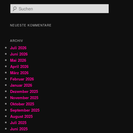
S
u
c
h
NEUESTE KOMMENTARE
e
n
ARCHIV
Juli 2026
Juni 2026
Mai 2026
April 2026
März 2026
Februar 2026
Januar 2026
Dezember 2025
November 2025
Oktober 2025
September 2025
August 2025
Juli 2025
Juni 2025