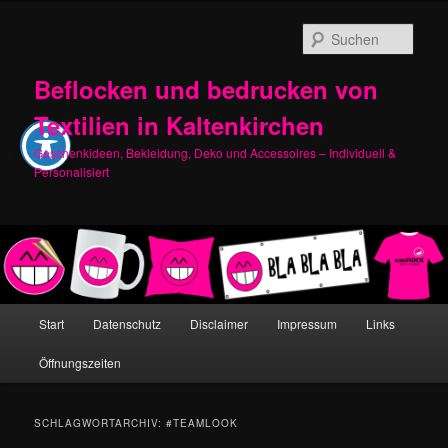
Zum
Zum
primären
sekundären
Such
Inhalt
Inhalt
springen
springen
Beflocken und bedrucken von
Textilien in Kaltenkirchen
Geschenkideen, Bekleidung, Deko und Accessoires – Individuell &
Personalisiert
Hauptmenü
Start
Datenschutz
Disclaimer
Impressum
Links
Öffnungszeiten
SCHLAGWORTARCHIV:
#TEAMLOOK