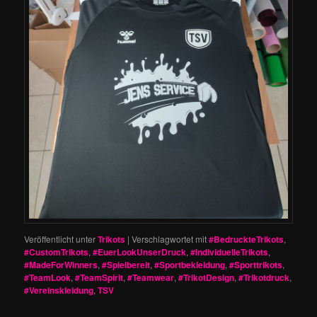
Veröffentlicht unter
Trikots
|
Verschlagwortet mit
#BedruckteTrikots
,
#CustomTrikots
,
#EuerLookUnserDruck
,
#IndividuelleTrikots
,
#MadeForWinners
,
#Spielbereit
,
#Sportbekleidung
,
#Sporttrikots
,
#TeamLook
,
#TeamSpirit
,
#Teamwear
,
#TrikotDesign
,
#Trikotdruck
,
#Vereinskleidung
,
TSV