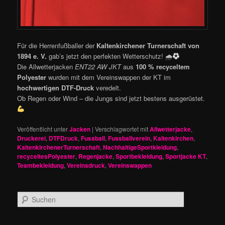
Für die Herrenfußballer der
Kaltenkirchener Turnerschaft von
1894 e. V.
gab’s jetzt den perfekten Wetterschutz! 🌧
Die Allwetterjacken
ENT22 AW JKT
aus
100 % recyceltem
Polyester
wurden mit dem Vereinswappen der KT im
hochwertigen DTF-Druck
veredelt.
Ob Regen oder Wind – die Jungs sind jetzt bestens ausgerüstet.
Veröffentlicht unter
Jacken
|
Verschlagwortet mit
Allwetterjacke
,
Druckerei
,
DTFDruck
,
Fussball
,
Fussballverein
,
Kaltenkirchen
,
KaltenkirchenerTurnerschaft
,
NachhaltigeSportkleidung
,
recyceltesPolyester
,
Regenjacke
,
Sportbekleidung
,
Sportjacke KT
,
Teambekleidung
,
Vereinsdruck
,
Vereinswappen
S
u
c
h