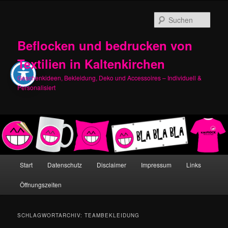
Zum
Zum
primären
sekundären
Such
Inhalt
Inhalt
springen
springen
Beflocken und bedrucken von
Textilien in Kaltenkirchen
Geschenkideen, Bekleidung, Deko und Accessoires – Individuell &
Personalisiert
Hauptmenü
Start
Datenschutz
Disclaimer
Impressum
Links
Öffnungszeiten
SCHLAGWORTARCHIV:
TEAMBEKLEIDUNG