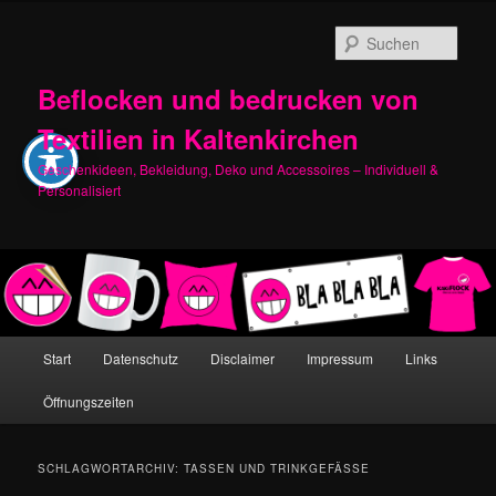
Zum
Zum
primären
sekundären
Such
Inhalt
Inhalt
springen
springen
Beflocken und bedrucken von
Textilien in Kaltenkirchen
Geschenkideen, Bekleidung, Deko und Accessoires – Individuell &
Personalisiert
Hauptmenü
Start
Datenschutz
Disclaimer
Impressum
Links
Öffnungszeiten
SCHLAGWORTARCHIV:
TASSEN UND TRINKGEFÄSSE