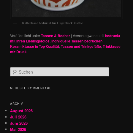
Kaffeetasse bedruckt für Hagenbeck Kaffee
Veröffentlicht unter
Tassen & Becher
|
Verschlagwortet mit
bedruckt
mit Ihren Lieblingsfotos
,
individuelle Tassen bedrucken
,
Keramiktasse in Top-Qualität
,
Tassen und Trinkgefäße
,
Trinktasse
mit Druck
S
u
c
h
NEUESTE KOMMENTARE
e
n
ARCHIV
August 2026
Juli 2026
Juni 2026
Mai 2026