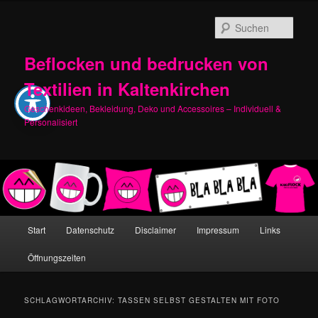
Zum
Zum
primären
sekundären
Such
Inhalt
Inhalt
springen
springen
Beflocken und bedrucken von
Textilien in Kaltenkirchen
Geschenkideen, Bekleidung, Deko und Accessoires – Individuell &
Personalisiert
Hauptmenü
Start
Datenschutz
Disclaimer
Impressum
Links
Öffnungszeiten
SCHLAGWORTARCHIV:
TASSEN SELBST GESTALTEN MIT FOTO