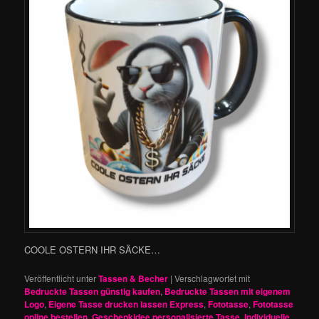
COOLE OSTERN IHR SÄCKE…
Veröffentlicht unter
Tassen & Becher
|
Verschlagwortet mit
Bedruckte Tassen günstig kaufen
,
Bedruckte Tassen mit eigenem
Logo
,
Eigene Tasse drucken lassen Express
,
Fototasse
,
Fototasse
online bestellen
,
Geschenkidee personalisierte Tasse
,
Individuelle