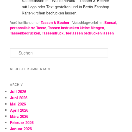
Kaffeetassen mit Wunschdruck – Tassen & Becher
mit Logo oder Text gestalten und in Bertis Fanshop
Kaltenkirchen bedrucken lassen.
Veröffentlicht unter
Tassen & Becher
|
Verschlagwortet mit
Bonsai
,
personalisierte Tasse
,
Tassen bedrucken kleine Mengen
,
Tassenbedrucken
,
Tassendruck
,
Teetassen bedrucken lassen
S
u
c
h
NEUESTE KOMMENTARE
e
n
ARCHIV
Juli 2026
Juni 2026
Mai 2026
April 2026
März 2026
Februar 2026
Januar 2026