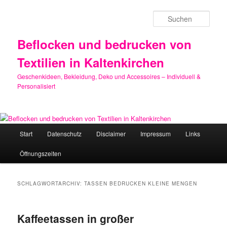
Zum
Zum
primären
sekundären
Such
Inhalt
Inhalt
springen
springen
Beflocken und bedrucken von
Textilien in Kaltenkirchen
Geschenkideen, Bekleidung, Deko und Accessoires – Individuell &
Personalisiert
Hauptmenü
Start
Datenschutz
Disclaimer
Impressum
Links
Öffnungszeiten
SCHLAGWORTARCHIV:
TASSEN BEDRUCKEN KLEINE MENGEN
Kaffeetassen in großer