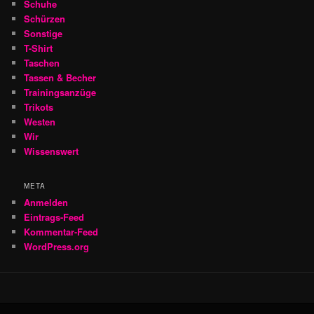
Schuhe
Schürzen
Sonstige
T-Shirt
Taschen
Tassen & Becher
Trainingsanzüge
Trikots
Westen
Wir
Wissenswert
META
Anmelden
Eintrags-Feed
Kommentar-Feed
WordPress.org