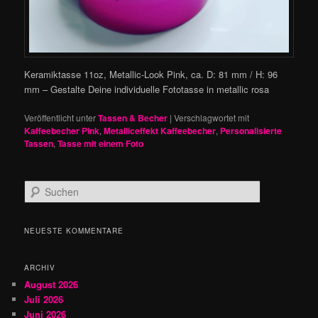
Keramiktasse 11oz, Metallic-Look Pink, ca. D: 81 mm / H: 96
mm – Gestalte Deine individuelle Fototasse in metallic rosa
Veröffentlicht unter
Tassen & Becher
|
Verschlagwortet mit
Kaffeebecher Pink
,
Metalliceffekt Kaffeebecher
,
Personalisierte
Tassen
,
Tasse mit einem Foto
S
u
c
h
NEUESTE KOMMENTARE
e
n
ARCHIV
August 2026
Juli 2026
Juni 2026