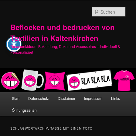
Zum
Zum
primären
sekundären
Such
Inhalt
Inhalt
springen
springen
Beflocken und bedrucken von
Textilien in Kaltenkirchen
Geschenkideen, Bekleidung, Deko und Accessoires – Individuell &
Personalisiert
Hauptmenü
Start
Datenschutz
Disclaimer
Impressum
Links
Öffnungszeiten
SCHLAGWORTARCHIV:
TASSE MIT EINEM FOTO