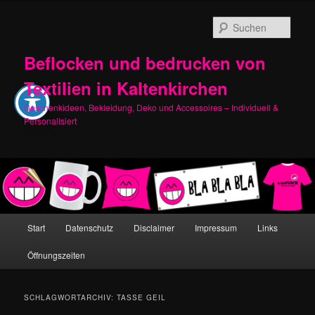
Zum
Zum
primären
sekundären
Such
Inhalt
Inhalt
springen
springen
Beflocken und bedrucken von
Textilien in Kaltenkirchen
Geschenkideen, Bekleidung, Deko und Accessoires – Individuell &
Personalisiert
Hauptmenü
Start
Datenschutz
Disclaimer
Impressum
Links
Öffnungszeiten
SCHLAGWORTARCHIV:
TASSE GEIL