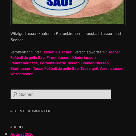
Witzige Tassen kaufen in Kaltenkirchen – Fussball Tassen und
Becher
Veröffentlicht unter
Tassen & Becher
|
Verschlagwortet mit
Becher
Fußball du geile Sau
,
Firmentassen
,
Kindertassen
,
Panoramatasse
,
Personalisierte Tassen
,
Souvenirtassen
,
Stadttassen
,
Tasse Fußball du geile Sau
,
Tasse geil
,
Vereinstassen
,
Werbetassen
S
u
c
h
NEUESTE KOMMENTARE
e
n
ARCHIV
August 2026