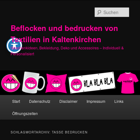
Zum
Zum
primären
sekundären
Such
Inhalt
Inhalt
springen
springen
Beflocken und bedrucken von
Textilien in Kaltenkirchen
Geschenkideen, Bekleidung, Deko und Accessoires – Individuell &
Personalisiert
Hauptmenü
Start
Datenschutz
Disclaimer
Impressum
Links
Öffnungszeiten
SCHLAGWORTARCHIV:
TASSE BEDRUCKEN