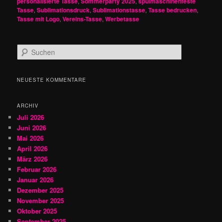
personalisierte Tasse
,
Sommerparty 2025
,
spülmaschinenfeste
Tasse
,
Sublimationsdruck
,
Sublimationstasse
,
Tasse bedrucken
,
Tasse mit Logo
,
Vereins-Tasse
,
Werbetasse
S
u
c
h
NEUESTE KOMMENTARE
e
n
ARCHIV
Juli 2026
Juni 2026
Mai 2026
April 2026
März 2026
Februar 2026
Januar 2026
Dezember 2025
November 2025
Oktober 2025
September 2025