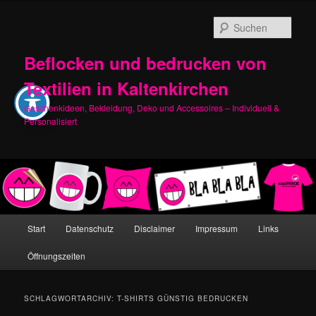
Zum
Zum
primären
sekundären
Such
Inhalt
Inhalt
springen
springen
Beflocken und bedrucken von
Textilien in Kaltenkirchen
Geschenkideen, Bekleidung, Deko und Accessoires – Individuell &
Personalisiert
Hauptmenü
Start
Datenschutz
Disclaimer
Impressum
Links
Öffnungszeiten
SCHLAGWORTARCHIV:
T-SHIRTS GÜNSTIG BEDRUCKEN