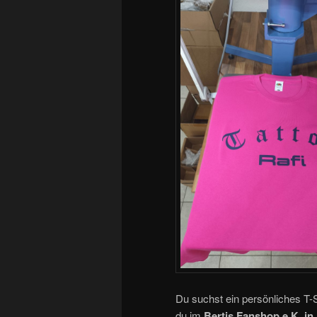
Du suchst ein persönliches T-S
du im
Bertis Fanshop e.K. in