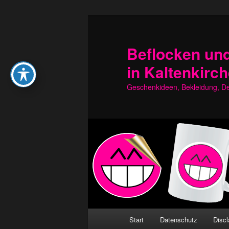
Zum
Zum
primären
sekundären
Inhalt
Inhalt
Beflocken und
springen
springen
in Kaltenkirc
Geschenkideen, Bekleidung, Dek
Hauptmenü
Start
Datenschutz
Discl