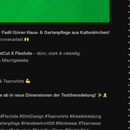
r Fadil Gören Haus- & Gartenpflege aus Kaltenkirchen!
sammenarbeit
tCut X Flexfolie
– dünn, stark & vielseitig:
 & Mischgewebe
g & Teamshirts
e ab in neue Dimensionen der Textilveredelung!
 #Flexfolie #ShirtDesign #Teamshirts #Arbeitskleidung
rtenpflege #HandwerkmitStil #Workwear #Teamwear
leidungBedrucken #StyleYourTeam #WorkInStyle