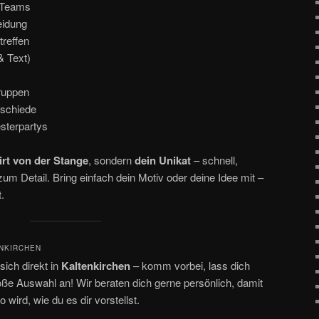
 Teams
eidung
treffen
 & Text)
ruppen
bschiede
sterpartys
irt von der Stange
, sondern
dein Unikat
– schnell,
zum Detail. Bring einfach dein Motiv oder deine Idee mit –
.
ENKIRCHEN
ich direkt in
Kaltenkirchen
– komm vorbei, lass dich
oße Auswahl an! Wir beraten dich gerne persönlich, damit
o wird, wie du es dir vorstellst.