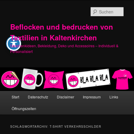
Zum
Zum
primären
sekundären
Such
Inhalt
Inhalt
springen
springen
Beflocken und bedrucken von
Textilien in Kaltenkirchen
Geschenkideen, Bekleidung, Deko und Accessoires – Individuell &
Personalisiert
Hauptmenü
Start
Datenschutz
Disclaimer
Impressum
Links
Öffnungszeiten
SCHLAGWORTARCHIV:
T-SHIRT VERKEHRSSCHILDER