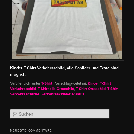
Kinder T-Shirt Verkehrsschild, alle Schilder und Texte sind
möglich.
Veröffentlicht unter
T-Shirt
|
Verschlagwortet mit
Kinder T-Shirt
Verkehrsschild
,
T-Shirt alle Ortsschild
,
T-Shirt Ortsschild
,
T-Shirt
Verkehrsschilder
,
Verkehrsschilder T-Shirts
S
u
c
h
NEUESTE KOMMENTARE