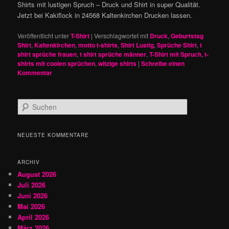
Shirts mit lustigen Spruch – Druck und Shirt in super Qualität.
Jetzt bei Kakiflock in 24568 Kaltenkirchen Drucken lassen.
Veröffentlicht unter
T-Shirt
|
Verschlagwortet mit
Druck
,
Geburtstag
Shirt
,
Kaltenkirchen
,
motto t-shirts
,
Shirt Lustig
,
Sprüche Shirt
,
t
shirt sprüche frauen
,
t shirt sprüche männer
,
T-Shirt mit Spruch
,
t-
shirts mit coolen sprüchen
,
witzige shirts
|
Schreibe einen
Kommentar
S
u
c
h
NEUESTE KOMMENTARE
e
n
ARCHIV
August 2026
Juli 2026
Juni 2026
Mai 2026
April 2026
März 2026