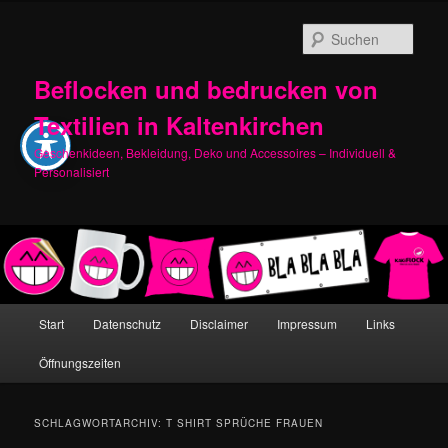
Zum
Zum
primären
sekundären
Such
Inhalt
Inhalt
springen
springen
Beflocken und bedrucken von
Textilien in Kaltenkirchen
Geschenkideen, Bekleidung, Deko und Accessoires – Individuell &
Personalisiert
Hauptmenü
Start
Datenschutz
Disclaimer
Impressum
Links
Öffnungszeiten
SCHLAGWORTARCHIV:
T SHIRT SPRÜCHE FRAUEN