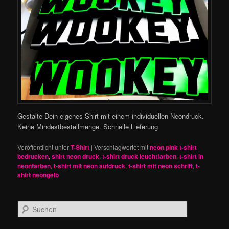
Gestalte Dein eigenes Shirt mit einem individuellen Neondruck.
Keine Mindestbestellmenge. Schnelle Lieferung
Veröffentlicht unter
T-Shirt
|
Verschlagwortet mit
neon pink t-shirt
bedrucken
,
shirt neon druck
,
t-shirt druck leuchtfarben
,
t-shirt in
neonfarben
,
t-shirt mit neon aufdruck
,
t-shirt mit neon schrift
,
t-
shirt neongelb
S
u
c