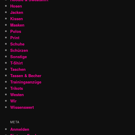
Hosen
Jacken
Kissen
Masken
Polos
Print
Schuhe
Schürzen
Sonstige
T-Shirt
Taschen
Tassen & Becher
Trainingsanzüge
Trikots
Westen
Wir
Wissenswert
META
Anmelden