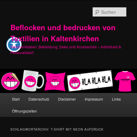
Zum
Zum
primären
sekundären
Such
Inhalt
Inhalt
springen
springen
Beflocken und bedrucken von
Textilien in Kaltenkirchen
Geschenkideen, Bekleidung, Deko und Accessoires – Individuell &
Personalisiert
Hauptmenü
Start
Datenschutz
Disclaimer
Impressum
Links
Öffnungszeiten
SCHLAGWORTARCHIV:
T-SHIRT MIT NEON AUFDRUCK