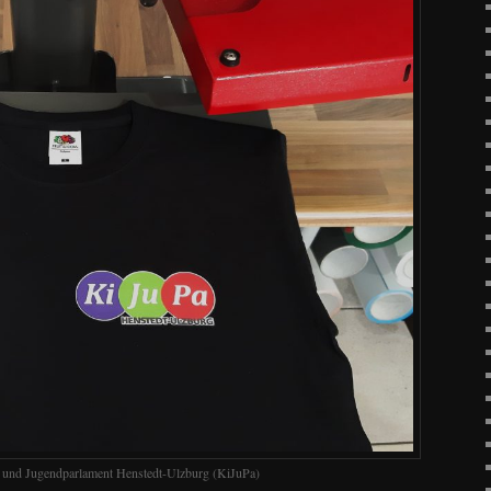
r- und Jugendparlament Henstedt-Ulzburg (KiJuPa)