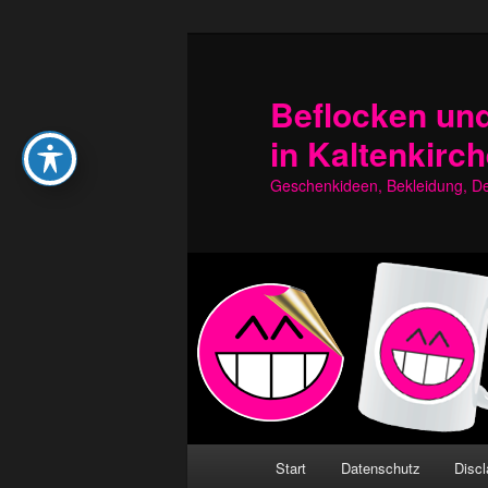
Zum
Zum
primären
sekundären
Inhalt
Inhalt
Beflocken und
springen
springen
in Kaltenkirc
Geschenkideen, Bekleidung, Dek
Hauptmenü
Start
Datenschutz
Discl