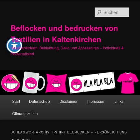
Zum
Zum
primären
sekundären
Such
Inhalt
Inhalt
springen
springen
Beflocken und bedrucken von
Textilien in Kaltenkirchen
Geschenkideen, Bekleidung, Deko und Accessoires – Individuell &
Personalisiert
Hauptmenü
Start
Datenschutz
Disclaimer
Impressum
Links
Öffnungszeiten
SCHLAGWORTARCHIV:
T-SHIRT BEDRUCKEN – PERSÖNLICH UND