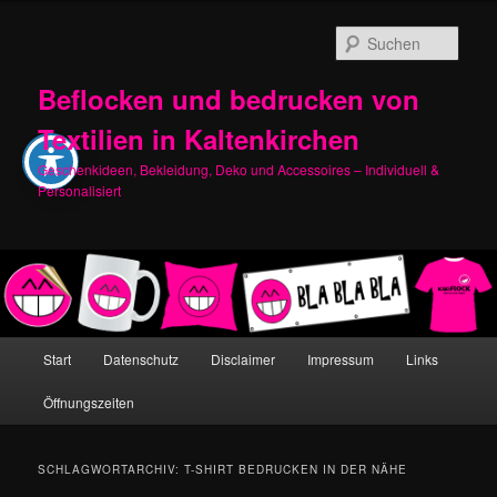
Zum
Zum
primären
sekundären
Such
Inhalt
Inhalt
springen
springen
Beflocken und bedrucken von
Textilien in Kaltenkirchen
Geschenkideen, Bekleidung, Deko und Accessoires – Individuell &
Personalisiert
Hauptmenü
Start
Datenschutz
Disclaimer
Impressum
Links
Öffnungszeiten
SCHLAGWORTARCHIV:
T-SHIRT BEDRUCKEN IN DER NÄHE