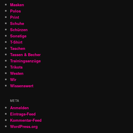
Masken
Polos
Print
Schuhe
Schürzen
Sonstige
T-Shirt
Taschen
Tassen & Becher
Trainingsanzüge
Trikots
Westen
Wir
Wissenswert
META
Anmelden
Eintrags-Feed
Kommentar-Feed
WordPress.org