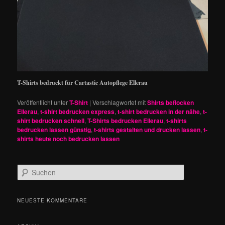
T-Shirts bedruckt für Cartastic Autopflege Ellerau
Veröffentlicht unter
T-Shirt
|
Verschlagwortet mit
Shirts beflocken
Ellerau
,
t-shirt bedrucken express
,
t-shirt bedrucken in der nähe
,
t-
shirt bedrucken schnell
,
T-Shirts bedrucken Ellerau
,
t-shirts
bedrucken lassen günstig
,
t-shirts gestalten und drucken lassen
,
t-
shirts heute noch bedrucken lassen
S
u
c
h
NEUESTE KOMMENTARE
e
n