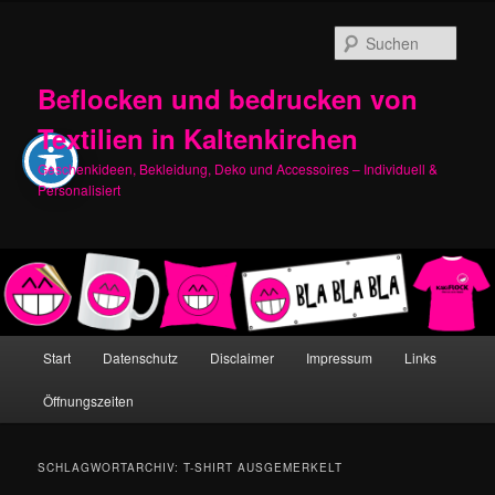
Zum
Zum
primären
sekundären
Such
Inhalt
Inhalt
springen
springen
Beflocken und bedrucken von
Textilien in Kaltenkirchen
Geschenkideen, Bekleidung, Deko und Accessoires – Individuell &
Personalisiert
Hauptmenü
Start
Datenschutz
Disclaimer
Impressum
Links
Öffnungszeiten
SCHLAGWORTARCHIV:
T-SHIRT AUSGEMERKELT