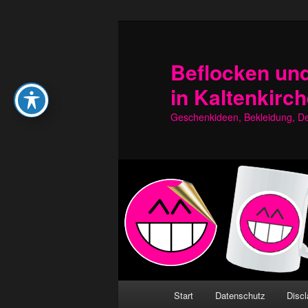
Zum
Zum
primären
sekundären
Inhalt
Inhalt
Beflocken und
springen
springen
in Kaltenkirc
Geschenkideen, Bekleidung, Dek
Hauptmenü
Start
Datenschutz
Discl