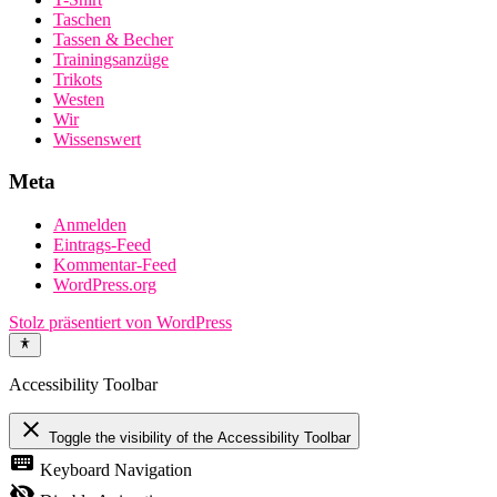
Taschen
Tassen & Becher
Trainingsanzüge
Trikots
Westen
Wir
Wissenswert
Meta
Anmelden
Eintrags-Feed
Kommentar-Feed
WordPress.org
Stolz präsentiert von WordPress
Accessibility Toolbar
close
Toggle the visibility of the Accessibility Toolbar
keyboard
Keyboard Navigation
visibility_off