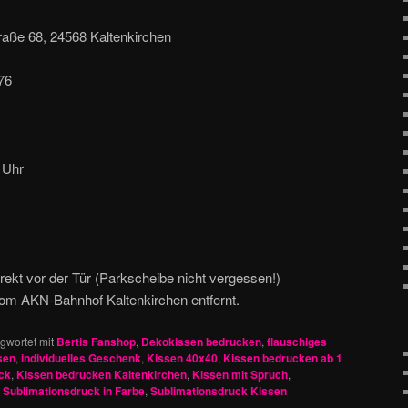
aße 68, 24568 Kaltenkirchen
76
 Uhr
rekt vor der Tür (Parkscheibe nicht vergessen!)
om AKN-Bahnhof Kaltenkirchen entfernt.
gwortet mit
Bertis Fanshop
,
Dekokissen bedrucken
,
flauschiges
sen
,
individuelles Geschenk
,
Kissen 40x40
,
Kissen bedrucken ab 1
ck
,
Kissen bedrucken Kaltenkirchen
,
Kissen mit Spruch
,
,
Sublimationsdruck in Farbe
,
Sublimationsdruck Kissen