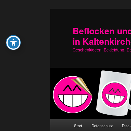
Zum
Zum
primären
sekundären
Inhalt
Inhalt
Beflocken und
springen
springen
in Kaltenkirc
Geschenkideen, Bekleidung, Dek
Hauptmenü
Start
Datenschutz
Discl