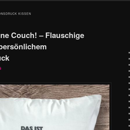
ONSDRUCK KISSEN
ine Couch! – Flauschige
 persönlichem
uck
5