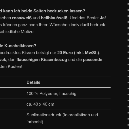
d kann ich beide Seiten bedrucken lassen?
wischen
rosa/weiß
und
hellblau/weiß
. Und das Beste:
Ja!
s können ganz nach Ihren Wünschen individuell bedruckt
schiedliche Motive!
lle Kuschelkissen?
, bedrucktes Kissen beträgt nur
20 Euro (inkl. MwSt.)
.
uck
, den
flauschigen Kissenbezug
und die
passende
kten Kosten!
Details
100 % Polyester, flauschig
ca. 40 x 40 cm
Sublimationsdruck (fotorealistisch und
farbecht)