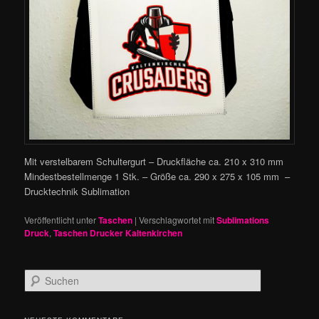
Mit verstelbarem Schultergurt – Druckfläche ca. 210 x 310 mm
Mindestbestellmenge 1 Stk. – Größe ca. 290 x 275 x 105 mm –
Drucktechnik Sublimation
Veröffentlicht unter
Taschen
|
Verschlagwortet mit
Sublimations
Druck
,
Taschen Drucker Kaltenkirchen
S
u
c
h