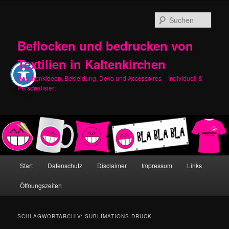
Zum
Zum
primären
sekundären
Such
Inhalt
Inhalt
springen
springen
Beflocken und bedrucken von
Textilien in Kaltenkirchen
Geschenkideen, Bekleidung, Deko und Accessoires – Individuell &
Personalisiert
Hauptmenü
Start
Datenschutz
Disclaimer
Impressum
Links
Öffnungszeiten
SCHLAGWORTARCHIV:
SUBLIMATIONS DRUCK