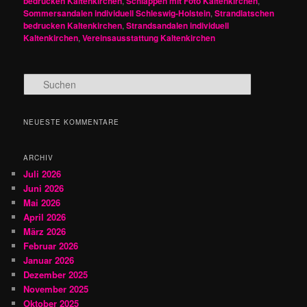
bedrucken Kaltenkirchen
,
Schlappen mit Foto Kaltenkirchen
,
Sommersandalen individuell Schleswig-Holstein
,
Strandlatschen
bedrucken Kaltenkirchen
,
Strandsandalen individuell
Kaltenkirchen
,
Vereinsausstattung Kaltenkirchen
S
u
c
h
NEUESTE KOMMENTARE
e
n
ARCHIV
Juli 2026
Juni 2026
Mai 2026
April 2026
März 2026
Februar 2026
Januar 2026
Dezember 2025
November 2025
Oktober 2025