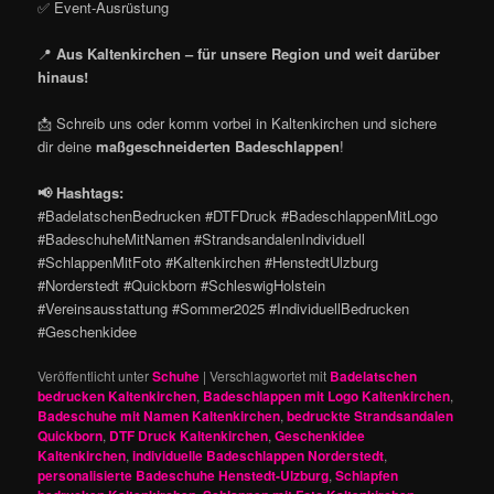
✅ Event-Ausrüstung
📍
Aus Kaltenkirchen – für unsere Region und weit darüber
hinaus!
📩 Schreib uns oder komm vorbei in Kaltenkirchen und sichere
dir deine
maßgeschneiderten Badeschlappen
!
📢 Hashtags:
#BadelatschenBedrucken #DTFDruck #BadeschlappenMitLogo
#BadeschuheMitNamen #StrandsandalenIndividuell
#SchlappenMitFoto #Kaltenkirchen #HenstedtUlzburg
#Norderstedt #Quickborn #SchleswigHolstein
#Vereinsausstattung #Sommer2025 #IndividuellBedrucken
#Geschenkidee
Veröffentlicht unter
Schuhe
|
Verschlagwortet mit
Badelatschen
bedrucken Kaltenkirchen
,
Badeschlappen mit Logo Kaltenkirchen
,
Badeschuhe mit Namen Kaltenkirchen
,
bedruckte Strandsandalen
Quickborn
,
DTF Druck Kaltenkirchen
,
Geschenkidee
Kaltenkirchen
,
individuelle Badeschlappen Norderstedt
,
personalisierte Badeschuhe Henstedt-Ulzburg
,
Schlapfen