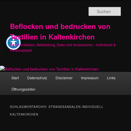
Zum
Zum
primären
sekundären
Such
Inhalt
Inhalt
springen
springen
Beflocken und bedrucken von
Textilien in Kaltenkirchen
Geschenkideen, Bekleidung, Deko und Accessoires – Individuell &
Personalisiert
Hauptmenü
Start
Datenschutz
Disclaimer
Impressum
Links
Öffnungszeiten
SCHLAGWORTARCHIV:
STRANDSANDALEN INDIVIDUELL
KALTENKIRCHEN