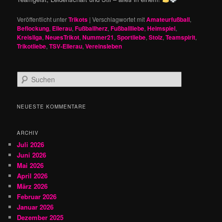
Veröffentlicht unter
Trikots
|
Verschlagwortet mit
Amateurfußball
,
Beflockung
,
Ellerau
,
Fußballherz
,
Fußballliebe
,
Heimspiel
,
Kreisliga
,
NeuesTrikot
,
Nummer21
,
Sportliebe
,
Stolz
,
Teamspirit
,
Trikotliebe
,
TSV-Ellerau
,
Vereinsleben
S
u
c
h
NEUESTE KOMMENTARE
e
n
ARCHIV
Juli 2026
Juni 2026
Mai 2026
April 2026
März 2026
Februar 2026
Januar 2026
Dezember 2025