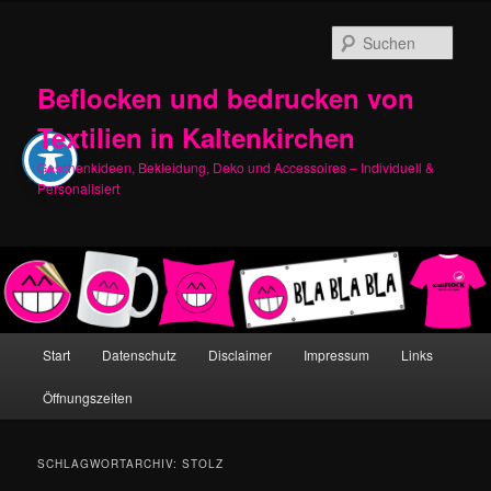
Zum
Zum
primären
sekundären
Such
Inhalt
Inhalt
springen
springen
Beflocken und bedrucken von
Textilien in Kaltenkirchen
Geschenkideen, Bekleidung, Deko und Accessoires – Individuell &
Personalisiert
Hauptmenü
Start
Datenschutz
Disclaimer
Impressum
Links
Öffnungszeiten
SCHLAGWORTARCHIV:
STOLZ