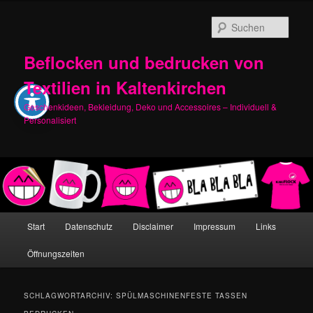
Zum
Zum
primären
sekundären
Such
Inhalt
Inhalt
springen
springen
Beflocken und bedrucken von
Textilien in Kaltenkirchen
Geschenkideen, Bekleidung, Deko und Accessoires – Individuell &
Personalisiert
Hauptmenü
Start
Datenschutz
Disclaimer
Impressum
Links
Öffnungszeiten
SCHLAGWORTARCHIV:
SPÜLMASCHINENFESTE TASSEN