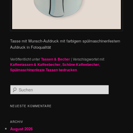
Tasse mit Wunsch-Aufdruck mit farbigem spülmaschinenfestem
Aufdruck in Fotoqualität
Veröffentlicht unter
Tassen & Becher
|
Verschlagwortet mit
Kaffeetassen & Kaffeebecher
,
Schöne Kaffeebecher
,
Spülmaschinenfeste Tassen bedrucken
S
u
c
h
NEUESTE KOMMENTARE
e
n
ARCHIV
August 2026