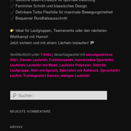
Femininer Schnitt und klassisches Design
Dehnbare Turbo Flexfolie für maximale Bewegungsfreiheit
Bequemer Rundhalsausschnitt
Ideal für Laufgruppen, Teamevents oder den nächsten
Wettkampf mit Humor!
Jetzt sichern und mit einem Lächeln loslaufen!
Veröffentlicht unter
T-Shirt
|
Verschlagwortet mit
atmungsaktives
Shirt
,
Damen Laufshirt
,
Funktionsshirt
,
humorvolles Sportshirt
,
Laufshirt
,
Laufshirt mit Mesh
,
Laufshirt Polyester
,
Shirt für
Laufgruppe
,
Shirt mit Spruch
,
Sportshirt mit Aufdruck
,
Spruchshirt
Laufen
,
Trainingsshirt Damen
,
witziges Laufshirt
S
u
c
h
NEUESTE KOMMENTARE
e
n
ARCHIV