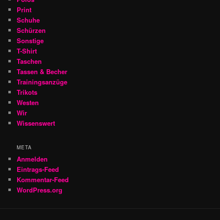
Print
Schuhe
Schürzen
Sonstige
T-Shirt
Taschen
Tassen & Becher
Trainingsanzüge
Trikots
Westen
Wir
Wissenswert
META
Anmelden
Eintrags-Feed
Kommentar-Feed
WordPress.org