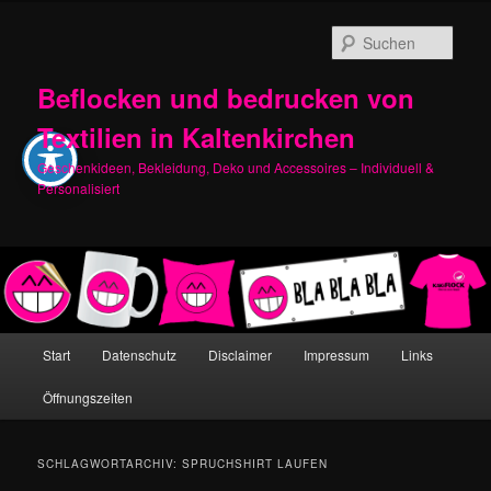
Zum
Zum
primären
sekundären
Such
Inhalt
Inhalt
springen
springen
Beflocken und bedrucken von
Textilien in Kaltenkirchen
Geschenkideen, Bekleidung, Deko und Accessoires – Individuell &
Personalisiert
Hauptmenü
Start
Datenschutz
Disclaimer
Impressum
Links
Öffnungszeiten
SCHLAGWORTARCHIV:
SPRUCHSHIRT LAUFEN