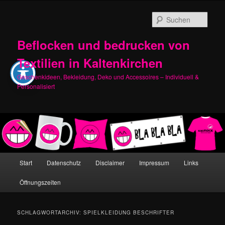
Zum
Zum
primären
sekundären
Such
Inhalt
Inhalt
springen
springen
Beflocken und bedrucken von
Textilien in Kaltenkirchen
Geschenkideen, Bekleidung, Deko und Accessoires – Individuell &
Personalisiert
Hauptmenü
Start
Datenschutz
Disclaimer
Impressum
Links
Öffnungszeiten
SCHLAGWORTARCHIV:
SPIELKLEIDUNG BESCHRIFTER