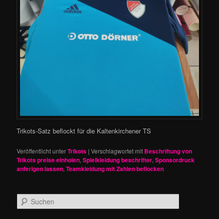
Trikots-Satz beflockt für die Kaltenkirchener TS
Veröffentlicht unter
Trikots
|
Verschlagwortet mit
Beschriftung von
Trikots preise einholen
,
Spielkleidung beschrifter
,
Sponsordruck
anferigen lassen
,
Teamkleidung mit Zahlen beflocken
S
u
c