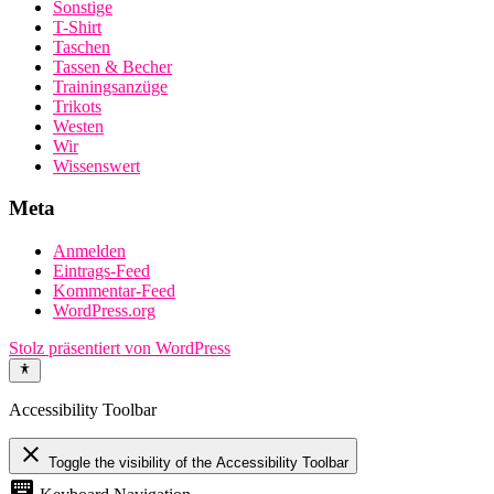
Sonstige
T-Shirt
Taschen
Tassen & Becher
Trainingsanzüge
Trikots
Westen
Wir
Wissenswert
Meta
Anmelden
Eintrags-Feed
Kommentar-Feed
WordPress.org
Stolz präsentiert von WordPress
Accessibility Toolbar
close
Toggle the visibility of the Accessibility Toolbar
keyboard