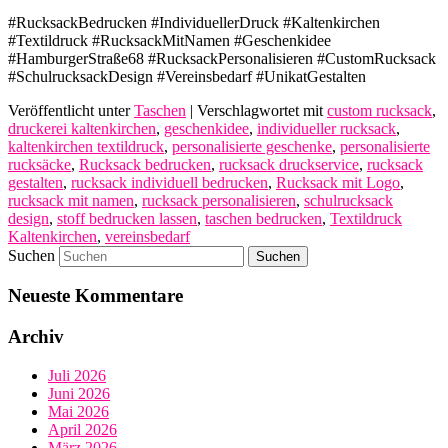
#RucksackBedrucken #IndividuellerDruck #Kaltenkirchen
#Textildruck #RucksackMitNamen #Geschenkidee
#HamburgerStraße68 #RucksackPersonalisieren #CustomRucksack
#SchulrucksackDesign #Vereinsbedarf #UnikatGestalten
Veröffentlicht unter
Taschen
|
Verschlagwortet mit
custom rucksack
,
druckerei kaltenkirchen
,
geschenkidee
,
individueller rucksack
,
kaltenkirchen textildruck
,
personalisierte geschenke
,
personalisierte
rucksäcke
,
Rucksack bedrucken
,
rucksack druckservice
,
rucksack
gestalten
,
rucksack individuell bedrucken
,
Rucksack mit Logo
,
rucksack mit namen
,
rucksack personalisieren
,
schulrucksack
design
,
stoff bedrucken lassen
,
taschen bedrucken
,
Textildruck
Kaltenkirchen
,
vereinsbedarf
Suchen
Neueste Kommentare
Archiv
Juli 2026
Juni 2026
Mai 2026
April 2026
März 2026