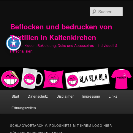
Zum
Zum
primären
sekundären
Such
Inhalt
Inhalt
springen
springen
Beflocken und bedrucken von
Textilien in Kaltenkirchen
Geschenkideen, Bekleidung, Deko und Accessoires – Individuell &
Personalisiert
Hauptmenü
Start
Datenschutz
Disclaimer
Impressum
Links
Öffnungszeiten
SCHLAGWORTARCHIV:
POLOSHIRTS MIT IHREM LOGO HIER