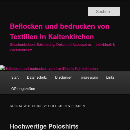
Zum
Zum
primären
sekundären
Such
Inhalt
Inhalt
springen
springen
Beflocken und bedrucken von
Textilien in Kaltenkirchen
Geschenkideen, Bekleidung, Deko und Accessoires – Individuell &
Personalisiert
Hauptmenü
Start
Datenschutz
Disclaimer
Impressum
Links
Öffnungszeiten
SCHLAGWORTARCHIV:
POLOSHIRTS FRAUEN
Hochwertige Poloshirts