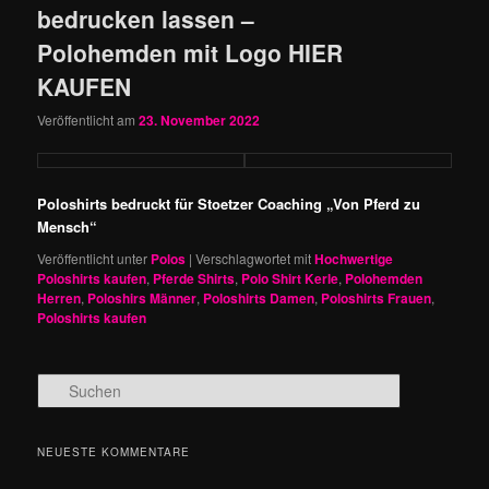
bedrucken lassen –
Polohemden mit Logo HIER
KAUFEN
Veröffentlicht am
23. November 2022
Poloshirts bedruckt für Stoetzer Coaching „Von Pferd zu
Mensch“
Veröffentlicht unter
Polos
|
Verschlagwortet mit
Hochwertige
Poloshirts kaufen
,
Pferde Shirts
,
Polo Shirt Kerle
,
Polohemden
Herren
,
Poloshirs Männer
,
Poloshirts Damen
,
Poloshirts Frauen
,
Poloshirts kaufen
S
u
c
h
NEUESTE KOMMENTARE
e
n