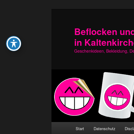
Zum
Zum
primären
sekundären
Inhalt
Inhalt
Beflocken und
springen
springen
in Kaltenkirc
Geschenkideen, Bekleidung, Dek
Hauptmenü
Start
Datenschutz
Discl