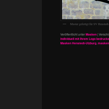
Muster gefertigt für SV Henstedt
Veröffentlicht unter
Masken
|
Verschl
individuell mit Ihrem Logo bedruck
Masken Henstedt-Ulzburg
,
maskenp