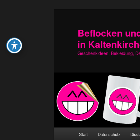
Zum
Zum
primären
sekundären
Inhalt
Inhalt
Beflocken und
springen
springen
in Kaltenkirc
Geschenkideen, Bekleidung, Dek
Hauptmenü
Start
Datenschutz
Discl