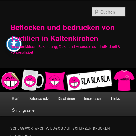
Zum
Zum
primären
sekundären
Such
Inhalt
Inhalt
springen
springen
Beflocken und bedrucken von
Textilien in Kaltenkirchen
Geschenkideen, Bekleidung, Deko und Accessoires – Individuell &
Personalisiert
Hauptmenü
Start
Datenschutz
Disclaimer
Impressum
Links
Öffnungszeiten
SCHLAGWORTARCHIV:
LOGOS AUF SCHÜRZEN DRUCKEN