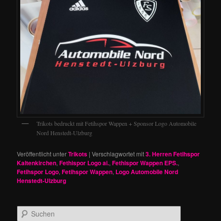
Trikots bedruckt mit Fetihspor Wappen + Sponsor Logo Automobile
Nord Henstedt-Ulzburg
Veröffentlicht unter
Trikots
|
Verschlagwortet mit
3. Herren Fetihspor
Kaltenkirchen
,
Fethispor Logo ai.
,
Fethispor Wappen EPS.
,
Fetihspor Logo
,
Fetihspor Wappen
,
Logo Automobile Nord
Henstedt-Ulzburg
S
u