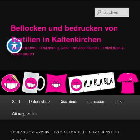
Zum
Zum
primären
sekundären
Such
Inhalt
Inhalt
springen
springen
Beflocken und bedrucken von
Textilien in Kaltenkirchen
Geschenkideen, Bekleidung, Deko und Accessoires – Individuell &
Personalisiert
Hauptmenü
Start
Datenschutz
Disclaimer
Impressum
Links
Öffnungszeiten
SCHLAGWORTARCHIV:
LOGO AUTOMOBILE NORD HENSTEDT-