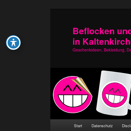
Zum
Zum
primären
sekundären
Inhalt
Inhalt
Beflocken und
springen
springen
in Kaltenkirc
Geschenkideen, Bekleidung, Dek
Hauptmenü
Start
Datenschutz
Discl