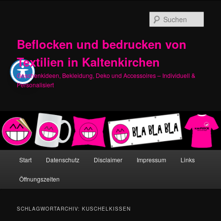
Zum
Zum
primären
sekundären
Such
Inhalt
Inhalt
springen
springen
Beflocken und bedrucken von
Textilien in Kaltenkirchen
Geschenkideen, Bekleidung, Deko und Accessoires – Individuell &
Personalisiert
Hauptmenü
Start
Datenschutz
Disclaimer
Impressum
Links
Öffnungszeiten
SCHLAGWORTARCHIV:
KUSCHELKISSEN