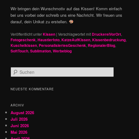
Wir bringen dein Wunschmotiv auf das Kissen! Komm einfach
bei uns vorbei oder schreib uns eine Nachricht. Wir freuen uns
darauf, dein Unikat zu erstellen.
Veröffentlicht unter
Kissen
|
Verschlagwortet mit
DruckereiVorOrt
,
Fotogeschenk
,
Haustierfoto
,
KatzeAufKissen
,
Kissenbedruckung
,
Kuschelkissen
,
PersonalisiertesGeschenk
,
RegionalerBlog
,
SoftTouch
,
Sublimation
,
Werbeblog
S
u
c
h
NEUESTE KOMMENTARE
e
n
ARCHIV
August 2026
Juli 2026
Juni 2026
Mai 2026
April 2026