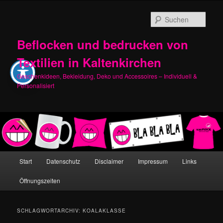
Zum
Zum
primären
sekundären
Such
Inhalt
Inhalt
springen
springen
Beflocken und bedrucken von
Textilien in Kaltenkirchen
Geschenkideen, Bekleidung, Deko und Accessoires – Individuell &
Personalisiert
Hauptmenü
Start
Datenschutz
Disclaimer
Impressum
Links
Öffnungszeiten
SCHLAGWORTARCHIV:
KOALAKLASSE