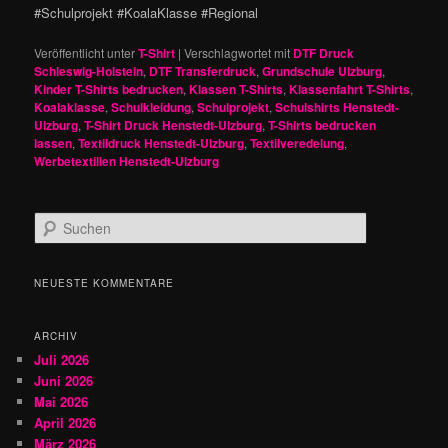
#Schulprojekt #KoalaKlasse #Regional
Veröffentlicht unter
T-Shirt
|
Verschlagwortet mit
DTF Druck
Schleswig-Holstein
,
DTF Transferdruck
,
Grundschule Ulzburg
,
Kinder T-Shirts bedrucken
,
Klassen T-Shirts
,
Klassenfahrt T-Shirts
,
Koalaklasse
,
Schulkleidung
,
Schulprojekt
,
Schulshirts Henstedt-
Ulzburg
,
T-Shirt Druck Henstedt-Ulzburg
,
T-Shirts bedrucken
lassen
,
Textildruck Henstedt-Ulzburg
,
Textilveredelung
,
Werbetextilien Henstedt-Ulzburg
S
u
c
h
NEUESTE KOMMENTARE
e
n
ARCHIV
Juli 2026
Juni 2026
Mai 2026
April 2026
März 2026