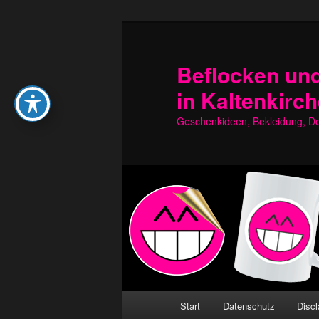
Zum
Zum
primären
sekundären
Inhalt
Inhalt
Beflocken und
springen
springen
in Kaltenkirc
Geschenkideen, Bekleidung, Dek
Hauptmenü
Start
Datenschutz
Discl