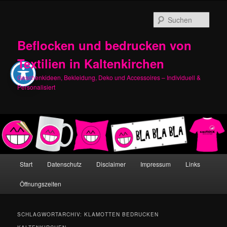
Zum
Zum
primären
sekundären
Such
Inhalt
Inhalt
springen
springen
Beflocken und bedrucken von
Textilien in Kaltenkirchen
Geschenkideen, Bekleidung, Deko und Accessoires – Individuell &
Personalisiert
Hauptmenü
Start
Datenschutz
Disclaimer
Impressum
Links
Öffnungszeiten
SCHLAGWORTARCHIV:
KLAMOTTEN BEDRUCKEN