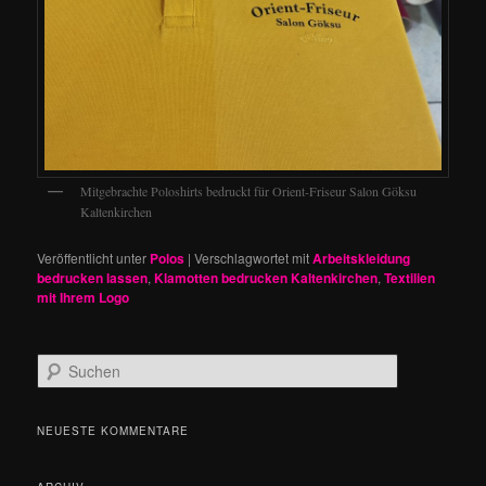
Mitgebrachte Poloshirts bedruckt für Orient-Friseur Salon Göksu
Kaltenkirchen
Veröffentlicht unter
Polos
|
Verschlagwortet mit
Arbeitskleidung
bedrucken lassen
,
Klamotten bedrucken Kaltenkirchen
,
Textilien
mit Ihrem Logo
S
u
c
h
NEUESTE KOMMENTARE
e
n