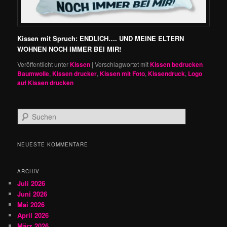
Kissen mit Spruch: ENDLICH…. UND MEINE ELTERN
WOHNEN NOCH IMMER BEI MIR!
Veröffentlicht unter
Kissen
|
Verschlagwortet mit
Kissen bedrucken
Baumwolle
,
Kissen drucker
,
Kissen mit Foto
,
Kissendruck
,
Logo
auf Kissen drucken
S
u
c
h
NEUESTE KOMMENTARE
e
n
ARCHIV
Juli 2026
Juni 2026
Mai 2026
April 2026
März 2026