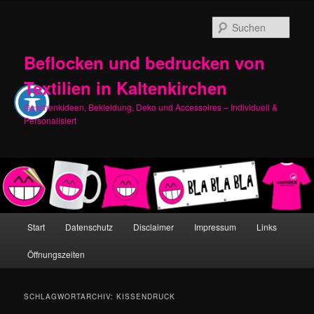
Zum
Zum
primären
sekundären
Such
Inhalt
Inhalt
springen
springen
Beflocken und bedrucken von
Textilien in Kaltenkirchen
Geschenkideen, Bekleidung, Deko und Accessoires – Individuell &
Personalisiert
Hauptmenü
Start
Datenschutz
Disclaimer
Impressum
Links
Öffnungszeiten
SCHLAGWORTARCHIV:
KISSENDRUCK