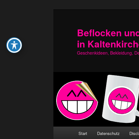
Zum
Zum
primären
sekundären
Inhalt
Inhalt
Beflocken und
springen
springen
in Kaltenkirc
Geschenkideen, Bekleidung, Dek
Hauptmenü
Start
Datenschutz
Discl