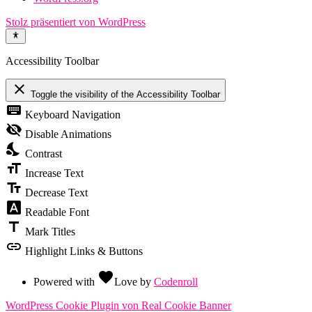
Stolz präsentiert von WordPress
Accessibility Toolbar
close
Toggle the visibility of the Accessibility Toolbar
keyboard
Keyboard Navigation
visibility_off
Disable Animations
nights_stay
Contrast
format_size
Increase Text
text_fields
Decrease Text
font_download
Readable Font
title
Mark Titles
link
Highlight Links & Buttons
favorite
Powered with
Love
by
Codenroll
WordPress Cookie Plugin von Real Cookie Banner