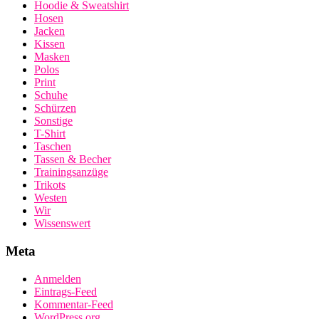
Hoodie & Sweatshirt
Hosen
Jacken
Kissen
Masken
Polos
Print
Schuhe
Schürzen
Sonstige
T-Shirt
Taschen
Tassen & Becher
Trainingsanzüge
Trikots
Westen
Wir
Wissenswert
Meta
Anmelden
Eintrags-Feed
Kommentar-Feed
WordPress.org