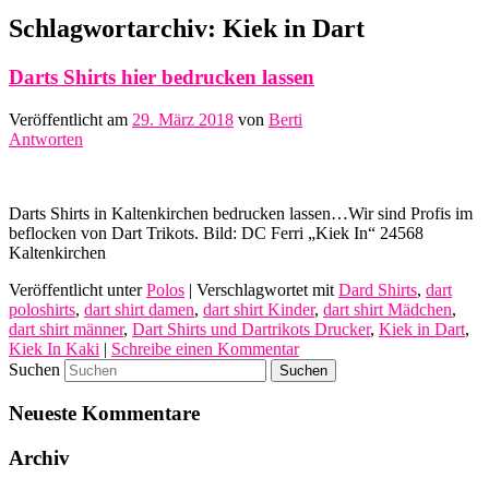
Schlagwortarchiv:
Kiek in Dart
Darts Shirts hier bedrucken lassen
Veröffentlicht am
29. März 2018
von
Berti
Antworten
Darts Shirts in Kaltenkirchen bedrucken lassen…Wir sind Profis im
beflocken von Dart Trikots. Bild: DC Ferri „Kiek In“ 24568
Kaltenkirchen
Veröffentlicht unter
Polos
|
Verschlagwortet mit
Dard Shirts
,
dart
poloshirts
,
dart shirt damen
,
dart shirt Kinder
,
dart shirt Mädchen
,
dart shirt männer
,
Dart Shirts und Dartrikots Drucker
,
Kiek in Dart
,
Kiek In Kaki
|
Schreibe einen Kommentar
Suchen
Neueste Kommentare
Archiv