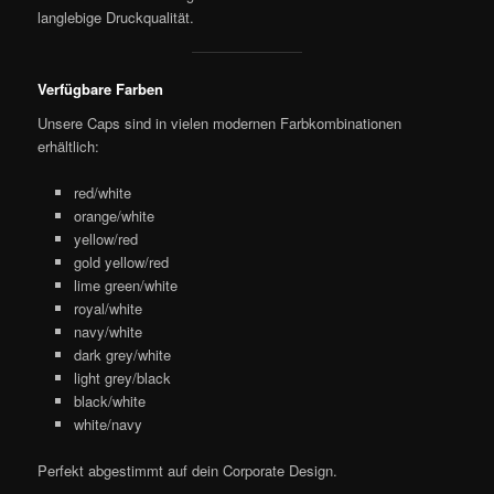
langlebige Druckqualität.
Verfügbare Farben
Unsere Caps sind in vielen modernen Farbkombinationen
erhältlich:
red/white
orange/white
yellow/red
gold yellow/red
lime green/white
royal/white
navy/white
dark grey/white
light grey/black
black/white
white/navy
Perfekt abgestimmt auf dein Corporate Design.