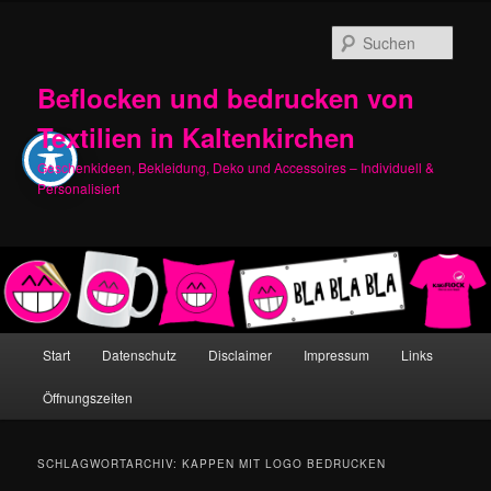
Zum
Zum
primären
sekundären
Such
Inhalt
Inhalt
springen
springen
Beflocken und bedrucken von
Textilien in Kaltenkirchen
Geschenkideen, Bekleidung, Deko und Accessoires – Individuell &
Personalisiert
Hauptmenü
Start
Datenschutz
Disclaimer
Impressum
Links
Öffnungszeiten
SCHLAGWORTARCHIV:
KAPPEN MIT LOGO BEDRUCKEN