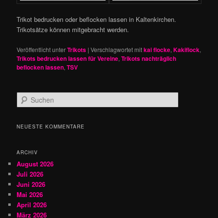
Trikot bedrucken oder beflocken lassen in Kaltenkirchen.
Trikotsätze können mitgebracht werden.
Veröffentlicht unter
Trikots
|
Verschlagwortet mit
kai flocke
,
Kakiflock
,
Trikots bedrucken lassen für Vereine
,
Trikots nachträglich
beflocken lassen
,
TSV
S
u
c
h
NEUESTE KOMMENTARE
e
n
ARCHIV
August 2026
Juli 2026
Juni 2026
Mai 2026
April 2026
März 2026