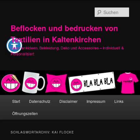
Zum
Zum
primären
sekundären
Such
Inhalt
Inhalt
springen
springen
Beflocken und bedrucken von
Textilien in Kaltenkirchen
Geschenkideen, Bekleidung, Deko und Accessoires – Individuell &
Personalisiert
Hauptmenü
Start
Datenschutz
Disclaimer
Impressum
Links
Öffnungszeiten
SCHLAGWORTARCHIV:
KAI FLOCKE