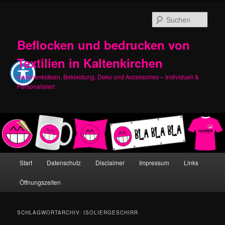
Zum
Zum
primären
sekundären
Such
Inhalt
Inhalt
springen
springen
Beflocken und bedrucken von
Textilien in Kaltenkirchen
Geschenkideen, Bekleidung, Deko und Accessoires – Individuell &
Personalisiert
Hauptmenü
Start
Datenschutz
Disclaimer
Impressum
Links
Öffnungszeiten
SCHLAGWORTARCHIV:
ISOLIERGESCHIRR