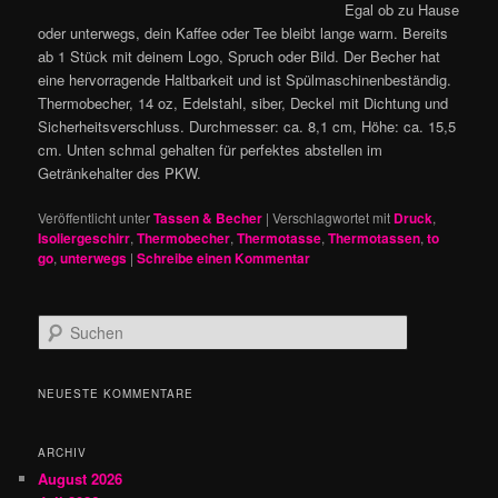
Egal ob zu Hause
oder unterwegs, dein Kaffee oder Tee bleibt lange warm. Bereits
ab 1 Stück mit deinem Logo, Spruch oder Bild. Der Becher hat
eine hervorragende Haltbarkeit und ist Spülmaschinenbeständig.
Thermobecher, 14 oz, Edelstahl, siber, Deckel mit Dichtung und
Sicherheitsverschluss. Durchmesser: ca. 8,1 cm, Höhe: ca. 15,5
cm. Unten schmal gehalten für perfektes abstellen im
Getränkehalter des PKW.
Veröffentlicht unter
Tassen & Becher
|
Verschlagwortet mit
Druck
,
Isoliergeschirr
,
Thermobecher
,
Thermotasse
,
Thermotassen
,
to
go
,
unterwegs
|
Schreibe einen Kommentar
S
u
c
h
NEUESTE KOMMENTARE
e
n
ARCHIV
August 2026