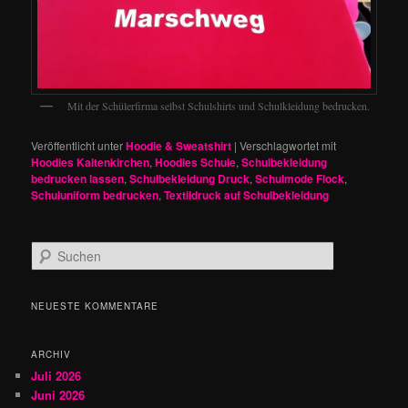
Mit der Schülerfirma selbst Schulshirts und Schulkleidung bedrucken.
Veröffentlicht unter
Hoodie & Sweatshirt
|
Verschlagwortet mit
Hoodies Kaltenkirchen
,
Hoodies Schule
,
Schulbekleidung
bedrucken lassen
,
Schulbekleidung Druck
,
Schulmode Flock
,
Schuluniform bedrucken
,
Textildruck auf Schulbekleidung
S
u
c
h
NEUESTE KOMMENTARE
e
n
ARCHIV
Juli 2026
Juni 2026