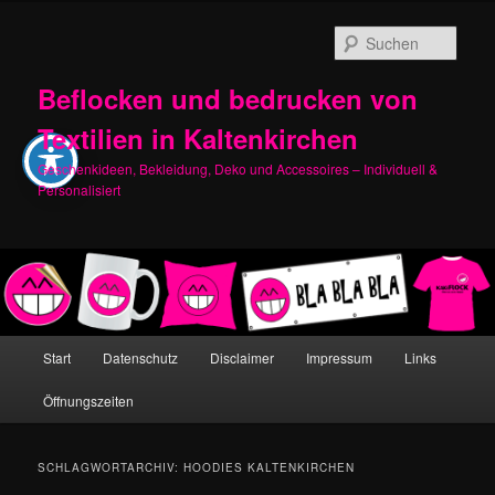
Zum
Zum
primären
sekundären
Such
Inhalt
Inhalt
springen
springen
Beflocken und bedrucken von
Textilien in Kaltenkirchen
Geschenkideen, Bekleidung, Deko und Accessoires – Individuell &
Personalisiert
Hauptmenü
Start
Datenschutz
Disclaimer
Impressum
Links
Öffnungszeiten
SCHLAGWORTARCHIV:
HOODIES KALTENKIRCHEN