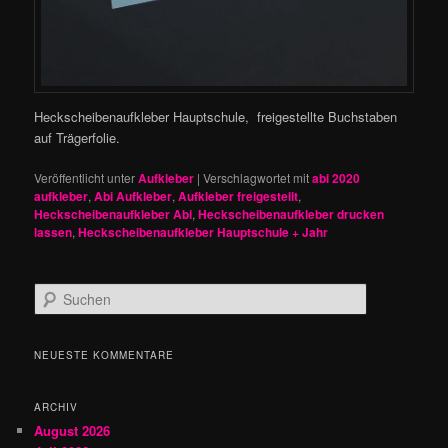
Heckscheibenaufkleber Hauptschule, freigestellte Buchstaben
auf Trägerfolie.
Veröffentlicht unter
Aufkleber
|
Verschlagwortet mit
abi 2020
aufkleber
,
Abi Aufkleber
,
Aufkleber freigestellt
,
Heckscheibenaufkleber Abi
,
Heckscheibenaufkleber drucken
lassen
,
Heckscheibenaufkleber Hauptschule + Jahr
S
u
c
h
NEUESTE KOMMENTARE
e
n
ARCHIV
August 2026