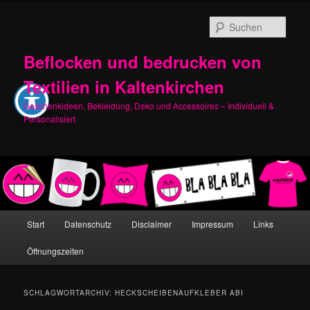
Zum
Zum
primären
sekundären
Such
Inhalt
Inhalt
springen
springen
Beflocken und bedrucken von
Textilien in Kaltenkirchen
Geschenkideen, Bekleidung, Deko und Accessoires – Individuell &
Personalisiert
Hauptmenü
Start
Datenschutz
Disclaimer
Impressum
Links
Öffnungszeiten
SCHLAGWORTARCHIV:
HECKSCHEIBENAUFKLEBER ABI