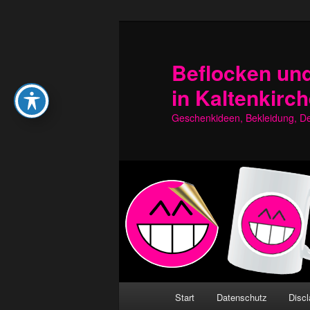
Zum
Zum
primären
sekundären
Inhalt
Inhalt
Beflocken und
springen
springen
in Kaltenkirc
Geschenkideen, Bekleidung, Dek
Hauptmenü
Start
Datenschutz
Discl