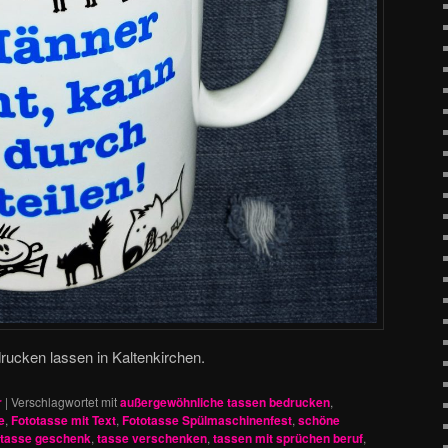
ucken lassen in Kaltenkirchen.
r
|
Verschlagwortet mit
außergewöhnliche tassen bedrucken
,
e
,
Fototasse mit Text
,
Fototasse Spülmaschinenfest
,
schöne
 tasse geschenk
,
tasse verschenken
,
tassen mit sprüchen beruf
,