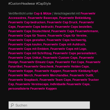
#CustomHeadwear #CapStyle
Veröffentlicht unter
Cap & Mütze
|
Verschlagwortet mit
Feuerwehr
Accessoires
,
Feuerwehr Basecaps
,
Feuerwehr Bekleidung
,
Feuerwehr Cap bedrucken
,
Feuerwehr Cap Druck
,
Feuerwehr
Caps
,
Feuerwehr Caps bedruckt
,
Feuerwehr Caps bestellen
,
Feuerwehr Caps Deutschland
,
Feuerwehr Caps Feuerwehrmann
,
Feuerwehr Caps für Teams
,
Feuerwehr Caps für Vereine
,
Feuerwehr Caps gestalten
,
Feuerwehr Caps hochwertig
,
Feuerwehr Caps kaufen
,
Feuerwehr Caps mit Aufdruck
,
Feuerwehr Caps mit Emblem
,
Feuerwehr Caps mit Logo
,
Feuerwehr Caps mit Schriftzug
,
Feuerwehr Caps personalisiert
,
Feuerwehr Caps Unikat
,
Feuerwehr Custom Caps
,
Feuerwehr
Design
,
Feuerwehr Einsatz Caps
,
Feuerwehr Fan Caps
,
Feuerwehr
Fanartikel
,
Feuerwehr Geschenk
,
Feuerwehr Helden Caps
,
Feuerwehr Kappe
,
Feuerwehr Kappen
,
Feuerwehr Kleidung Kopf
,
Feuerwehr Merch
,
Feuerwehr Merchandise
,
Feuerwehr Outfit
,
Feuerwehr Snapback
,
Feuerwehr Team Caps
,
Feuerwehr Trucker
Cap
,
Feuerwehr Vereinscaps
,
individuelle Feuerwehr Caps
,
personalisierte Feuerwehr Kappen
S
u