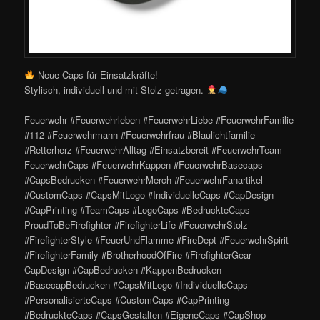
Neue Caps für Einsatzkräfte!
Stylisch, individuell und mit Stolz getragen.
Feuerwehr #Feuerwehrleben #FeuerwehrLiebe #FeuerwehrFamilie
#112 #Feuerwehrmann #Feuerwehrfrau #Blaulichtfamilie
#Retterherz #FeuerwehrAlltag #Einsatzbereit #FeuerwehrTeam
FeuerwehrCaps #FeuerwehrKappen #FeuerwehrBasecaps
#CapsBedrucken #FeuerwehrMerch #FeuerwehrFanartikel
#CustomCaps #CapsMitLogo #IndividuelleCaps #CapDesign
#CapPrinting #TeamCaps #LogoCaps #BedruckteCaps
ProudToBeFirefighter #FirefighterLife #FeuerwehrStolz
#FirefighterStyle #FeuerUndFlamme #FireDept #FeuerwehrSpirit
#FirefighterFamily #BrotherhoodOfFire #FirefighterGear
CapDesign #CapBedrucken #KappenBedrucken
#BasecapBedrucken #CapsMitLogo #IndividuelleCaps
#PersonalisierteCaps #CustomCaps #CapPrinting
#BedruckteCaps #CapsGestalten #EigeneCaps #CapShop