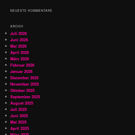
c
h
NEUESTE KOMMENTARE
e
n
ARCHIV
Juli 2026
Juni 2026
Mai 2026
April 2026
März 2026
Februar 2026
Januar 2026
Dezember 2025
November 2025
Oktober 2025
September 2025
August 2025
Juli 2025
Juni 2025
Mai 2025
April 2025
März 2025