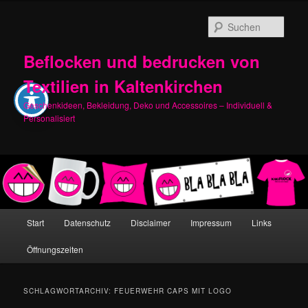
Zum
Zum
primären
sekundären
Such
Inhalt
Inhalt
springen
springen
Beflocken und bedrucken von
Textilien in Kaltenkirchen
Geschenkideen, Bekleidung, Deko und Accessoires – Individuell &
Personalisiert
Hauptmenü
Start
Datenschutz
Disclaimer
Impressum
Links
Öffnungszeiten
SCHLAGWORTARCHIV:
FEUERWEHR CAPS MIT LOGO