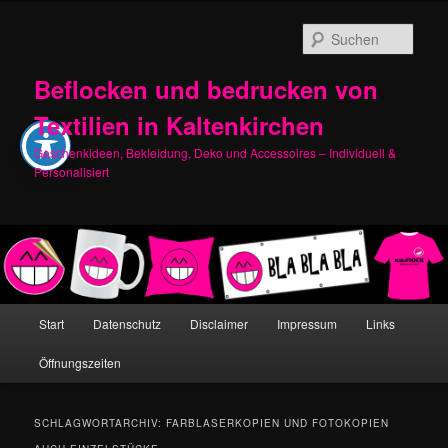
Zum
Zum
primären
sekundären
Such
Inhalt
Inhalt
springen
springen
Beflocken und bedrucken von
Textilien in Kaltenkirchen
Geschenkideen, Bekleidung, Deko und Accessoires – Individuell &
Personalisiert
Hauptmenü
Start
Datenschutz
Disclaimer
Impressum
Links
Öffnungszeiten
SCHLAGWORTARCHIV:
FARBLASERKOPIEN UND FOTOKOPIEN