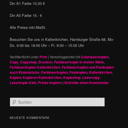
Din A1 Farbe 10,00 €
Din A0 Farbe 15.- €
Alle Preise inkl.MwSt.
Besuchen Sie uns in Kaltenkirchen, Hamburger Straße 68, Mo-
Do. 9:00 bis 18:00 Uhr – Fr. 9:00 – 15:00 Uhr
Veröffentlicht unter
Print
|
Verschlagwortet mit
Colorlaserkopien
,
Copy
,
Copyshop
,
Drucken
,
Farblaserkopie in meiner Nähe
,
Farblaserkopien Kaltenkirchen
,
Farblaserkopien und Fotokopien
auch Einzelstücke
,
Farbleserkopien
,
Fotokopien
,
Kaltenkirchen
,
Kopien
,
Kopieren Kaltenkirchen
,
Kopieshop
,
Lasercopy
,
Laserkopie Kaki
,
Preise kopiren
|
Schreibe einen Kommentar
S
u
c
h
NEUESTE KOMMENTARE
e
n